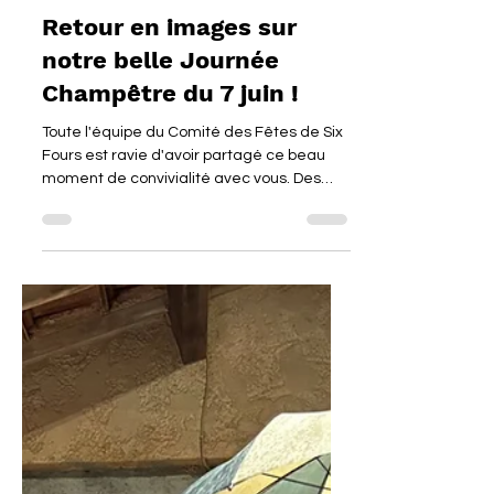
Journée champêtre / Pétanque
Retour en images sur
notre belle Journée
Champêtre du 7 juin !
Toute l'équipe du Comité des Fêtes de Six
Fours est ravie d'avoir partagé ce beau
moment de convivialité avec vous. Des
sourires, de la bonne humeur, et un beau
soleil étaient au rendez-vous pour cette
superbe journée. Un grand merci à tous les
participants ! Découvrez les photos de
l'événement ci-dessous 👇📸 Copyright :
K.Markowiak@villedesixfours