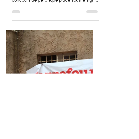
du 1er juin 2025 🎉
Ce dimanche 1er juin, le Comité des Fêtes
de Six-Fours-les-Plages a organisé un
concours de pétanque placé sous le signe
de la...