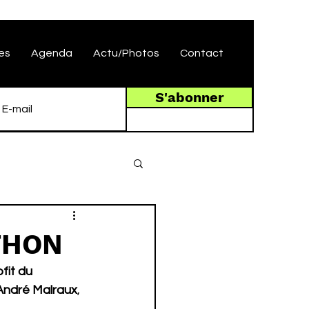
es
Agenda
Actu/Photos
Contact
S'abonner
ÉTHON
fit du 
 André Malraux
, 