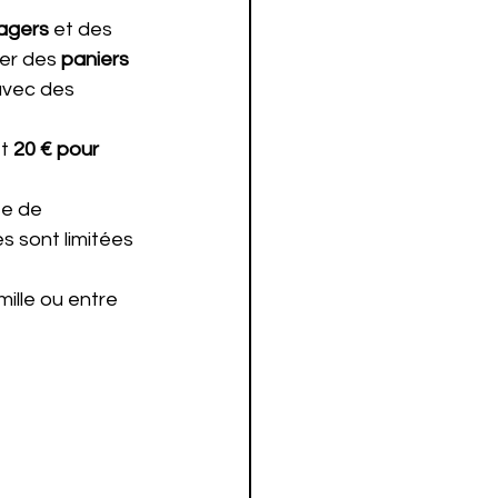
agers
 et des 
er des 
paniers 
avec des 
t 
20 € pour 
e de 
es sont limitées 
lle ou entre 