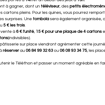
nt à gagner, dont un 
téléviseur
, des 
petits électromén
es cartons pleins. Pour les quines, vous pourrez remport
res surprises. Une 
tombola
 sera également organisée, 
u 
5 € les trois
.
 vente à 
6 € l'unité
, 
15 € pour une plaque de 4 cartons
 e
tons
(indivisibles).
pâtisserie sur place viendront agrémenter cette journé
à 
réserver
 au 
06 84 99 32 63
 ou 
06 08 93 34 75
, les plac
enir le Téléthon et passer un moment agréable en fami