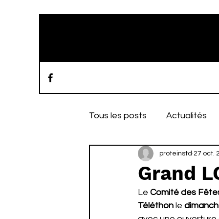
Tous les posts
Actualités
Journée champêtre / Péta
proteinstd
27 oct. 
Grand L
Le 
Comité des Fêtes
Téléthon
 le 
dimanch
avec une ouverture 