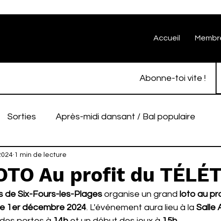
Accueil
Membr
Abonne-toi vite !
Sorties
Après-midi dansant / Bal populaire
nque
2024
1 min de lecture
Spectacles
Lotos
OTO Au profit du TÉL
 de Six-Fours-les-Plages
 organise un grand 
loto au pro
e 1er décembre 2024
. L'événement aura lieu à la 
Salle
des portes à 
14h
 et un début des jeux à 
15h
.