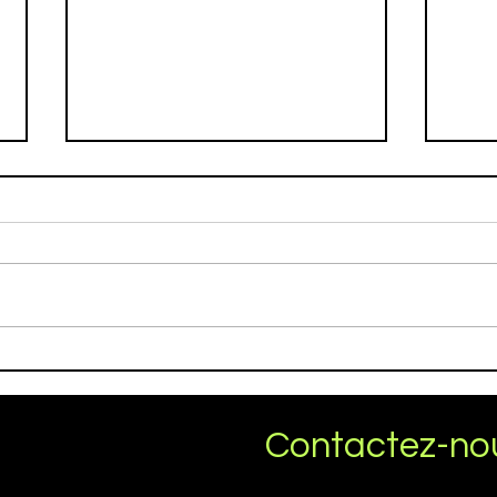
29 
Le 1er décerne 2024 -
Loto Téléthon
Contactez-nou