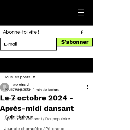
Abonne-toi vite !
S'abonner
Post
Tous les posts
proteinstd
Tous les posts
7 févr. 2024
1 min de lecture
Le 7 octobre 2024 -
Actualités
Après-midi dansant
Sorties
Salle Malraux
Après-midi dansant / Bal populaire
Journée champêtre / Pétanque