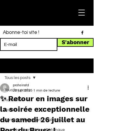
Abonne-toi vite !
S'abonner
Post
Tous les posts
proteinstd
Tous les posts
28 juil. 2025
1 min de lecture
✨ Retour en images sur
Actualités
la soirée exceptionnelle
Sorties
du samedi 26 juillet au
Après-midi dansant / Bal populaire
Port du Brusc !
Journée champêtre / Pétanque