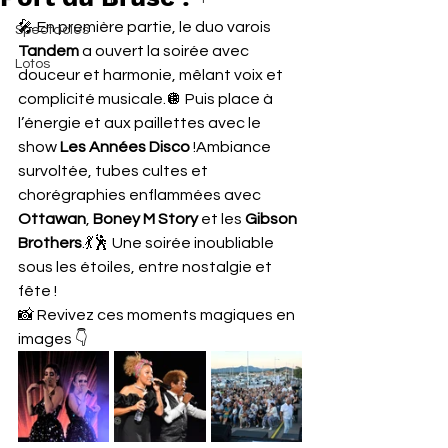
🎤 En première partie, le duo varois 
Spectacles
Tandem
 a ouvert la soirée avec 
Lotos
douceur et harmonie, mêlant voix et 
complicité musicale.🪩 Puis place à 
l’énergie et aux paillettes avec le 
show 
Les Années Disco
 !Ambiance 
survoltée, tubes cultes et 
chorégraphies enflammées avec 
Ottawan
, 
Boney M Story
 et les 
Gibson 
Brothers
.💃🕺 Une soirée inoubliable 
sous les étoiles, entre nostalgie et 
fête !
📸 Revivez ces moments magiques en 
images 👇